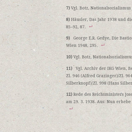
7)
Vgl. Botz, Nationalsozialismus
8)
Häusler, Das Jahr 1938 und die
85–92, 87.
9)
George E.R. Gedye, Die Bastio
Wien 1948, 295.
10)
Vgl. Botz, Nationalsozialismu
11)
Vgl. Archiv der IKG Wien, Be
Zl. 946 (Alfred Grazinger)/Zl. 964
Silberknopf)/Zl. 998 (Hans Silbe
12)
Rede des Reichsministers Jo
am 29. 3. 1938. Aus: Nun erhebe d