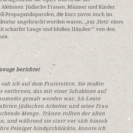
 Aktionen: Jüdische Frauen, Männer und Kinder
ell Propagandaparolen, die kurz zuvor noch im
ktatur angebracht worden waren, „zur ‚Hetz’ eines
it scharfer Lauge und bloßen Händen“
von den
8
nen.
zeuge berichtet
e sah ich auf dem Praterstern. Sie mußte
s entfernen, das mit einer Schablone auf
numents gemalt worden war. SA-Leute
ahrten jüdischen Arbeiter und seine Frau
tschende Menge. Tränen rollten der alten
n, und während sie starr vor sich hinsah
hre Peiniger hindurchblickte, konnte ich