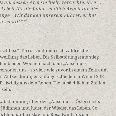
Mann, dessen Arm sie hielt, versuchte, ihre
Arbeit für die Juden, endlich Arbeit für die
Menge. ͵Wir danken unserem Führer, er hat
geschafft!ʹ“
9
nschluss“-Terrors nahmen sich zahlreiche
weiflung das Leben. Die Selbsttötungsrate stieg
ersten beiden Wochen nach dem „Anschluss“
Personen um – so viele wie zuvor in einem Zeitraum
len Aufzeichnungen zufolge schieden in Wien 1938
reiwillig aus dem Leben. Die tatsächlichen Zahlen
 sein.
10
ksabstimmung über den „Anschluss“ Österreichs
Jüdinnen und Juden der Wieden das Leben. So
as Ehepaar Jaroslav und Rosa Fantl aus der