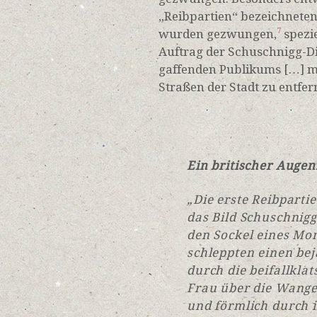
„Reibpartien“ bezeichneten
wurden gezwungen,
spezi
7
Auftrag der Schuschnigg-Di
gaffenden Publikums […] m
Straßen der Stadt zu entfer
Ein britischer Augen
„Die erste Reibparti
das Bild Schuschnigg
den Sockel eines Mo
schleppten einen bej
durch die beifallkla
Frau über die Wange
und förmlich durch i