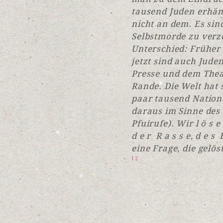
tausend Juden erhäng
nicht an dem. Es sin
Selbstmorde zu verz
Unterschied: Früher
jetzt sind auch Jude
Presse und dem Thea
Rande. Die Welt hat s
paar tausend Nation
daraus im Sinne des
Pfuirufe). Wir l ö s e 
d e r R a s s e, d e s 
eine Frage, die gelö
12