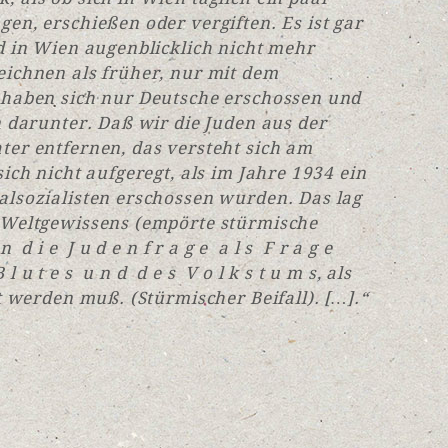
en, erschießen oder vergiften. Es ist gar
d in Wien augenblicklich nicht mehr
eichnen als früher, nur mit dem
 haben sich nur Deutsche erschossen und
n darunter. Daß wir die Juden aus der
ter entfernen, das versteht sich am
ich nicht aufgeregt, als im Jahre 1934 ein
alsozialisten erschossen wurden. Das lag
 Weltgewissens (empörte stürmische
n d i e J u d e n f r a g e a l s F r a g e
B l u t e s u n d d e s V o l k s t u m s, als
st werden muß. (Stürmischer Beifall). […].“