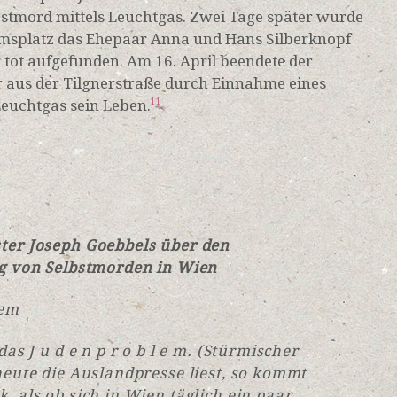
tmord mittels Leuchtgas. Zwei Tage später wurde
msplatz das Ehepaar Anna und Hans Silberknopf
 tot aufgefunden. Am 16. April beendete der
 aus der Tilgnerstraße durch Einnahme eines
euchtgas sein Leben.
11
er Joseph Goebbels über den
g von Selbstmorden in Wien
lem
as J u d e n p r o b l e m. (Stürmischer
eute die Auslandpresse liest, so kommt
 als ob sich in Wien täglich ein paar