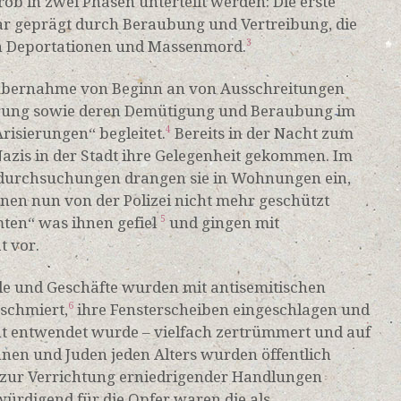
ob in zwei Phasen unterteilt werden: Die erste
ar geprägt durch Beraubung und Vertreibung, die
h Deportationen und Massenmord.
3
übernahme von Beginn an von Ausschreitungen
erung sowie deren Demütigung und Beraubung im
risierungen“ begleitet.
Bereits in der Nacht zum
4
Nazis in der Stadt ihre Gelegenheit gekommen. Im
durchsuchungen drangen sie in Wohnungen ein,
en nun von der Polizei nicht mehr geschützt
ten“ was ihnen gefiel
und gingen mit
5
t vor.
e und Geschäfte wurden mit antisemitischen
eschmiert,
ihre Fensterscheiben eingeschlagen und
6
cht entwendet wurde – vielfach zertrümmert und auf
nnen und Juden jeden Alters wurden öffentlich
 zur Verrichtung erniedrigender Handlungen
ürdigend für die Opfer waren die als