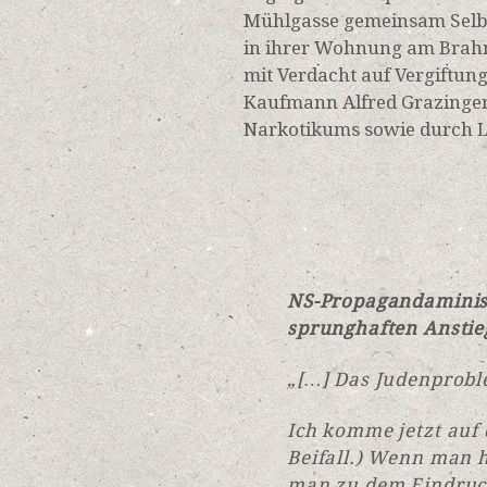
Mühlgasse gemeinsam Selbs
in ihrer Wohnung am Brah
mit Verdacht auf Vergiftung
Kaufmann Alfred Grazinger
Narkotikums sowie durch L
NS-Propagandaminist
sprunghaften Anstie
„[…] Das Judenprob
Ich komme jetzt auf d
Beifall.) Wenn man h
man zu dem Eindruck,