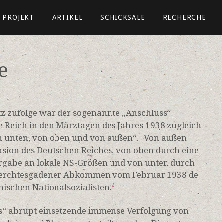
PROJEKT
ARTIKEL
SCHICKSALE
RECHERCHE
e
tz zufolge war der sogenannte „Anschluss“
e Reich in den Märztagen des Jahres 1938 zugleich
 unten, von oben und von außen“.
Von außen
1
vasion des Deutschen Reiches, von oben durch eine
rgabe an lokale NS-Größen und von unten durch
 Berchtesgadener Abkommen vom Februar 1938 de
chischen Nationalsozialisten.
2
es“ abrupt einsetzende immense Verfolgung von