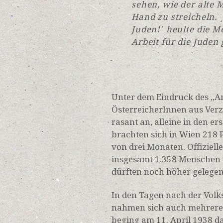
sehen, wie der alte 
Hand zu streicheln. ͵
Juden!ʹ heulte die 
Arbeit für die Juden 
Unter dem Eindruck des „A
ÖsterreicherInnen aus Verz
rasant an, alleine in den 
brachten sich in Wien 218 
von drei Monaten. Offiziel
insgesamt 1.358 Menschen f
dürften noch höher gelegen
In den Tagen nach der Vol
nahmen sich auch mehrere 
beging am 11. April 1938 d