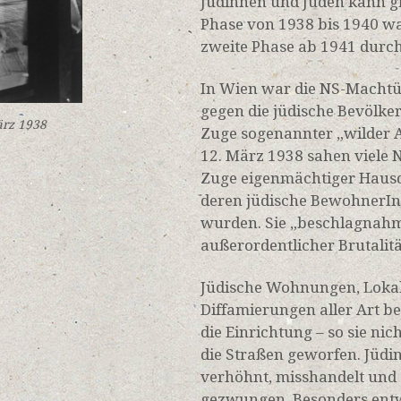
Jüdinnen und Juden kann gr
Phase von 1938 bis 1940 w
zweite Phase ab 1941 durc
In Wien war die NS-Macht
gegen die jüdische Bevölk
ärz 1938
Zuge sogenannter „wilder A
12. März 1938 sahen viele 
Zuge eigenmächtiger Haus
deren jüdische BewohnerInn
wurden. Sie „beschlagnahm
außerordentlicher Brutalitä
Jüdische Wohnungen, Lokal
Diffamierungen aller Art b
die Einrichtung – so sie ni
die Straßen geworfen. Jüdi
verhöhnt, misshandelt und
gezwungen. Besonders entw