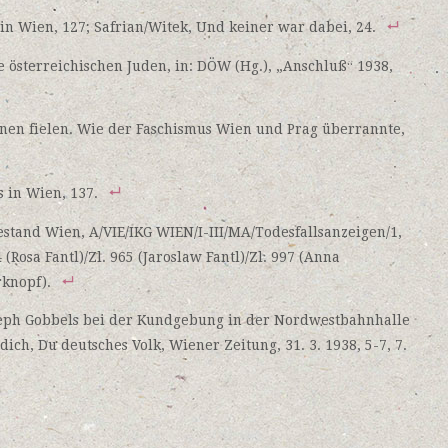
 in Wien, 127; Safrian/Witek, Und keiner war dabei, 24.
 österreichischen Juden, in: DÖW (Hg.), „Anschluß“ 1938,
nen fielen. Wie der Faschismus Wien und Prag überrannte,
s in Wien, 137.
stand Wien, A/VIE/IKG WIEN/I-III/MA/Todesfallsanzeigen/1,
 (Rosa Fantl)/Zl. 965 (Jaroslaw Fantl)/Zl. 997 (Anna
rknopf).
seph Gobbels bei der Kundgebung in der Nordwestbahnhalle
ich, Du deutsches Volk, Wiener Zeitung, 31. 3. 1938, 5-7, 7.