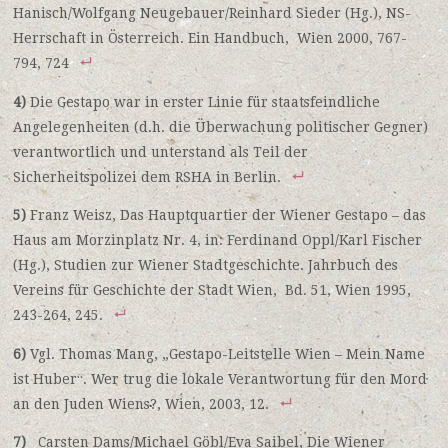
Hanisch/Wolfgang Neugebauer/Reinhard Sieder (Hg.), NS-
Herrschaft in Österreich. Ein Handbuch, Wien 2000, 767-
794, 724
4)
Die Gestapo war in erster Linie für staatsfeindliche
Angelegenheiten (d.h. die Überwachung politischer Gegner)
verantwortlich und unterstand als Teil der
Sicherheitspolizei dem RSHA in Berlin.
5)
Franz Weisz, Das Hauptquartier der Wiener Gestapo – das
Haus am Morzinplatz Nr. 4, in: Ferdinand Oppl/Karl Fischer
(Hg.), Studien zur Wiener Stadtgeschichte. Jahrbuch des
Vereins für Geschichte der Stadt Wien, Bd. 51, Wien 1995,
243-264, 245.
6)
Vgl. Thomas Mang, „Gestapo-Leitstelle Wien – Mein Name
ist Huber“. Wer trug die lokale Verantwortung für den Mord
an den Juden Wiens?, Wien, 2003, 12.
7)
Carsten Dams/Michael Göbl/Eva Saibel, Die Wiener