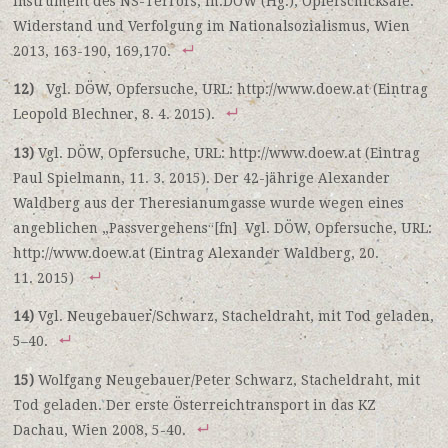
Instrument des NS-Terrors, in:DÖW (Hg.), Opferschicksale.
Widerstand und Verfolgung im Nationalsozialismus, Wien
2013, 163-190, 169,170.
12)
Vgl. DÖW, Opfersuche, URL: http://www.doew.at (Eintrag
Leopold Blechner, 8. 4. 2015).
13)
Vgl. DÖW, Opfersuche, URL: http://www.doew.at (Eintrag
Paul Spielmann, 11. 3. 2015). Der 42-jährige Alexander
Waldberg aus der Theresianumgasse wurde wegen eines
angeblichen „Passvergehens“[fn] Vgl. DÖW, Opfersuche, URL:
http://www.doew.at (Eintrag Alexander Waldberg, 20.
11. 2015)
14)
Vgl. Neugebauer/Schwarz, Stacheldraht, mit Tod geladen,
5–40.
15)
Wolfgang Neugebauer/Peter Schwarz, Stacheldraht, mit
Tod geladen. Der erste Österreichtransport in das KZ
Dachau, Wien 2008, 5-40.