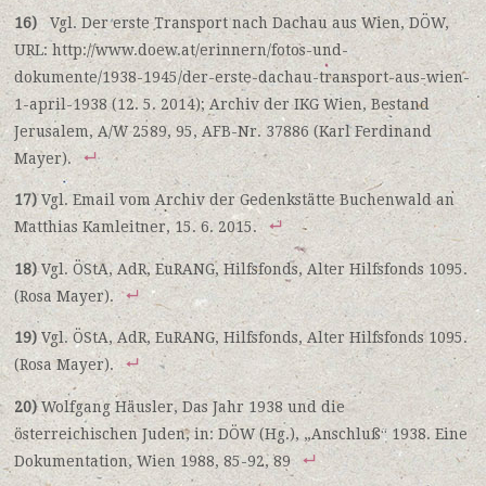
16)
Vgl. Der erste Transport nach Dachau aus Wien, DÖW,
URL: http://www.doew.at/erinnern/fotos-und-
dokumente/1938-1945/der-erste-dachau-transport-aus-wien-
1-april-1938 (12. 5. 2014); Archiv der IKG Wien, Bestand
Jerusalem, A/W 2589, 95, AFB-Nr. 37886 (Karl Ferdinand
Mayer).
17)
Vgl. Email vom Archiv der Gedenkstätte Buchenwald an
Matthias Kamleitner, 15. 6. 2015.
18)
Vgl. ÖStA, AdR, EuRANG, Hilfsfonds, Alter Hilfsfonds 1095.
(Rosa Mayer).
19)
Vgl. ÖStA, AdR, EuRANG, Hilfsfonds, Alter Hilfsfonds 1095.
(Rosa Mayer).
20)
Wolfgang Häusler, Das Jahr 1938 und die
österreichischen Juden, in: DÖW (Hg.), „Anschluß“ 1938. Eine
Dokumentation, Wien 1988, 85-92, 89