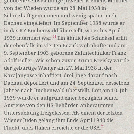
geborene selbstständige Juwelier Klemens Molkner
von der Wieden wurde am 28. Mai 1938 in
Schutzhaft genommen und wenig später nach
Dachau eingeliefert. Im September 1938 wurde er
in das KZ Buchenwald überstellt, wo er bis April
1939 interniert war.
Ein ähnliches Schicksal erlitt
24
der ebenfalls im vierten Bezirk wohnhafte und am
9. September 1903 geborene Zahntechniker Franz
Adolf Heller. Wie schon zuvor Bruno Kreisky wurde
der gebürtige Wiener am 27. Mai 1938 in der
Karajangasse inhaftiert, drei Tage darauf nach
Dachau deportiert und am 24. September desselben
Jahres nach Buchenwald überstellt. Erst am 10. Juli
1939 wurde er aufgrund einer bezüglich seiner
Ausreise von den US-Behörden anberaumten
Untersuchung freigelassen. Als einem der letzten
Wiener Juden gelang ihm Ende April 1940 die
Flucht; über Italien erreichte er die USA.
25