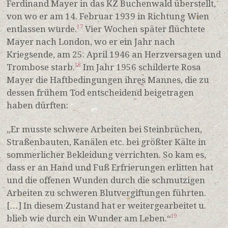
Ferdinand Mayer in das KZ Buchenwald überstellt,
von wo er am 14. Februar 1939 in Richtung Wien
entlassen wurde.
Vier Wochen später flüchtete
17
Mayer nach London, wo er ein Jahr nach
Kriegsende, am 25. April 1946 an Herzversagen und
Trombose starb.
Im Jahr 1956 schilderte Rosa
18
Mayer die Haftbedingungen ihres Mannes, die zu
dessen frühem Tod entscheidend beigetragen
haben dürften:
„Er musste schwere Arbeiten bei Steinbrüchen,
Straßenbauten, Kanälen etc. bei größter Kälte in
sommerlicher Bekleidung verrichten. So kam es,
dass er an Hand und Fuß Erfrierungen erlitten hat
und die offenen Wunden durch die schmutzigen
Arbeiten zu schweren Blutvergiftungen führten.
[…] In diesem Zustand hat er weitergearbeitet u.
blieb wie durch ein Wunder am Leben.“
19