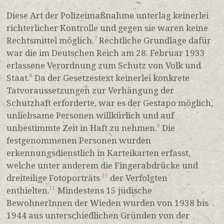
Diese Art der Polizeimaßnahme unterlag keinerlei
richterlicher Kontrolle und gegen sie waren keine
Rechtsmittel möglich.
Rechtliche Grundlage dafür
7
war die im Deutschen Reich am 28. Februar 1933
erlassene Verordnung zum Schutz von Volk und
Staat.
Da der Gesetzestext keinerlei konkrete
8
Tatvoraussetzungen zur Verhängung der
Schutzhaft erforderte, war es der Gestapo möglich,
unliebsame Personen willkürlich und auf
unbestimmte Zeit in Haft zu nehmen.
Die
9
festgenommenen Personen wurden
erkennungsdienstlich in Karteikarten erfasst,
welche unter anderem die Fingerabdrücke und
dreiteilige Fotoporträts
der Verfolgten
10
enthielten.
Mindestens 15 jüdische
11
BewohnerInnen der Wieden wurden von 1938 bis
1944 aus unterschiedlichen Gründen von der