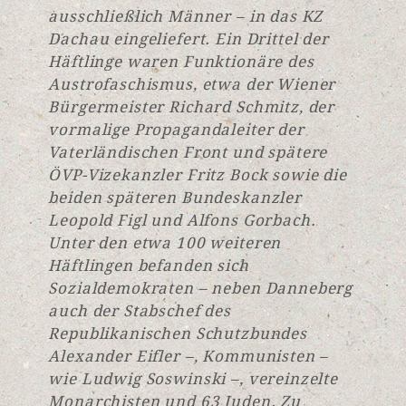
ausschließlich Männer – in das KZ
Dachau eingeliefert. Ein Drittel der
Häftlinge waren Funktionäre des
Austrofaschismus, etwa der Wiener
Bürgermeister Richard Schmitz, der
vormalige Propagandaleiter der
Vaterländischen Front und spätere
ÖVP-Vizekanzler Fritz Bock sowie die
beiden späteren Bundeskanzler
Leopold Figl und Alfons Gorbach.
Unter den etwa 100 weiteren
Häftlingen befanden sich
Sozialdemokraten – neben Danneberg
auch der Stabschef des
Republikanischen Schutzbundes
Alexander Eifler –, Kommunisten –
wie Ludwig Soswinski –, vereinzelte
Monarchisten und 63 Juden. Zu