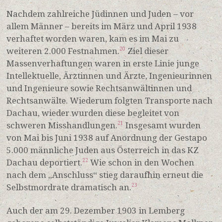
Nachdem zahlreiche Jüdinnen und Juden – vor
allem Männer – bereits im März und April 1938
verhaftet worden waren, kam es im Mai zu
weiteren 2.000 Festnahmen.
Ziel dieser
20
Massenverhaftungen waren in erste Linie junge
Intellektuelle, Ärztinnen und Ärzte, Ingenieurinnen
und Ingenieure sowie Rechtsanwältinnen und
Rechtsanwälte. Wiederum folgten Transporte nach
Dachau, wieder wurden diese begleitet von
schweren Misshandlungen.
Insgesamt wurden
21
von Mai bis Juni 1938 auf Anordnung der Gestapo
5.000 männliche Juden aus Österreich in das KZ
Dachau deportiert.
Wie schon in den Wochen
22
nach dem „Anschluss“ stieg daraufhin erneut die
Selbstmordrate dramatisch an.
23
Auch der am 29. Dezember 1903 in Lemberg