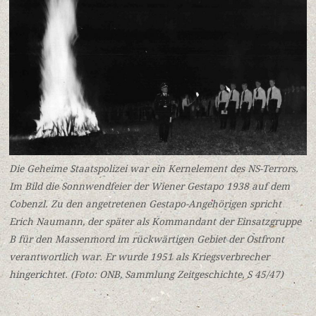
Die Geheime Staatspolizei war ein Kernelement des NS-Terrors.
Im Bild die Sonnwendfeier der Wiener Gestapo 1938 auf dem
Cobenzl. Zu den angetretenen Gestapo-Angehörigen spricht
Erich Naumann, der später als Kommandant der Einsatzgruppe
B für den Massenmord im rückwärtigen Gebiet der Ostfront
verantwortlich war. Er wurde 1951 als Kriegsverbrecher
hingerichtet. (Foto: ONB, Sammlung Zeitgeschichte, S 45/47)