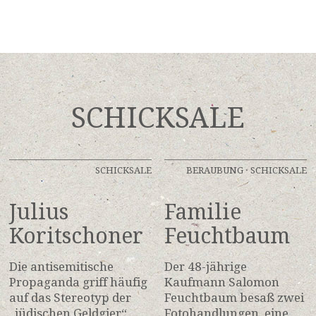
SCHICKSALE
SCHICKSALE
BERAUBUNG
·
SCHICKSALE
Julius
Familie
Koritschoner
Feuchtbaum
Die antisemitische
Der 48-jährige
Propaganda griff häufig
Kaufmann Salomon
auf das Stereotyp der
Feuchtbaum besaß zwei
„jüdischen Geldgier“
Fotohandlungen, eine