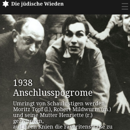
☰
1938
Anschluss­pogrome
Umringt von Schaulustigen werden
Moritz Topf (l.), Robert Mildwurm (m.)
und seine Mutter Henriette (r.)
gezwungen,
auf ihren Knien die Favoritenstraße zu