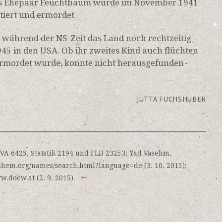
 Das Ehepaar Feuchtbaum wurde im November 1941
tiert und ermordet.
e während der NS-Zeit das Land noch rechtzeitig
945 in den USA. Ob ihr zweites Kind auch flüchten
ermordet wurde, konnte nicht herausgefunden
JUTTA FUCHSHUBER
 VA 6425, Statstik 2194 und FLD 23253; Yad Vasehm,
shem.org/names/search.html?language=de (3. 10. 2015);
.doew.at (2. 9. 2015).