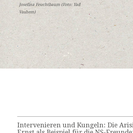
Josefina Feuchtbaum (Foto: Yad
Vashem)
Intervenieren und Kungeln: Die Aris
Ernst als Beispiel für die NS-Freunde