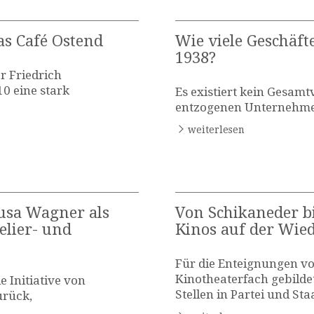
as Café Ostend
Wie viele Geschäft
1938?
 Friedrich
0 eine stark
Es existiert kein Gesamt
entzogenen Unternehme
weiterlesen
usa Wagner als
Von Schikaneder bi
elier- und
Kinos auf der Wie
Für die Enteignungen v
Kinotheaterfach gebilde
 Initiative von
Stellen in Partei und St
urück,