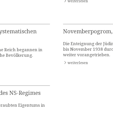
weiterlesen
systematischen
Novemberpogrom, 
Die Enteignung der Jüd
bis November 1938 dur
he Reich begannen in
weiter vorangetrieben.
che Bevölkerung.
weiterlesen
 des NS-Regimes
eraubten Eigentums in