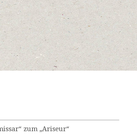
issar“ zum „Ariseur“