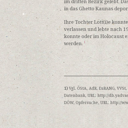
im dritten Bezirk gelebt.
in das Ghetto Kaunas depor
Ihre Tochter Lott(i)e konnt
verlassen und lebte nach 1
konnte oder im Holocaust 
werden.
1
1)
Vgl. ÖStA, AdR, EuRANG, VVSt,
Datenbank, URL: http://db.yadva
DÖW, Opfersuche, URL: http://www