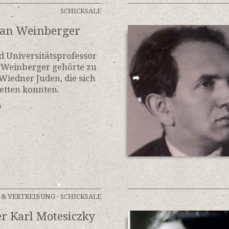
SCHICKSALE
ian Weinberger
d Universitätsprofessor
 Weinberger gehörte zu
 Wiedner Juden, die sich
retten konnten.
n
 & VERTREIBUNG
·
SCHICKSALE
er Karl Motesiczky