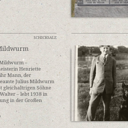
SCHICKSALE
 Mildwurm
 Mildwurm –
isterin Henriette
ihr Mann, der
beamte Julius Mildwurm
st gleichaltrigen Söhne
Walter – lebt 1938 in
ung in der Großen
n