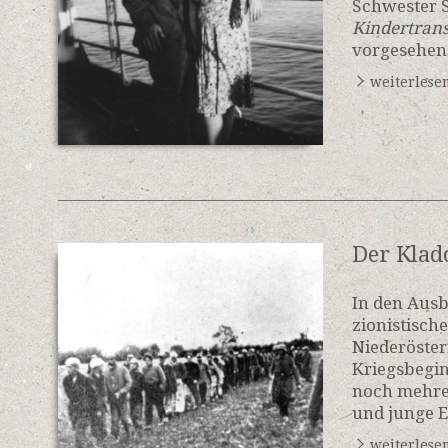
Schwester S
Kindertran
vorgesehen
weiterlese
Der Klad
In den Ausb
zionistisch
Niederöster
Kriegsbegi
noch mehre
und junge 
weiterlese