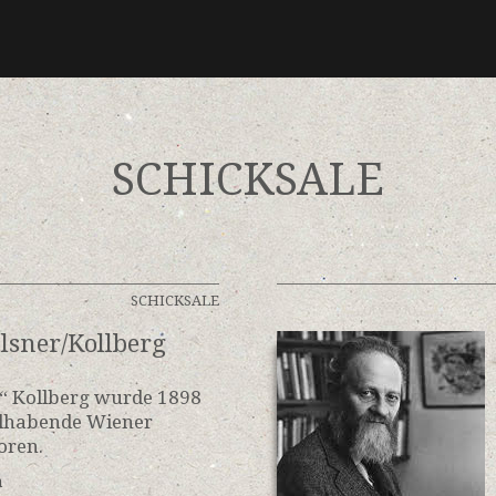
SCHICKSALE
SCHICKSALE
Elsner/Kollberg
y“ Kollberg wurde 1898
hlhabende Wiener
oren.
n