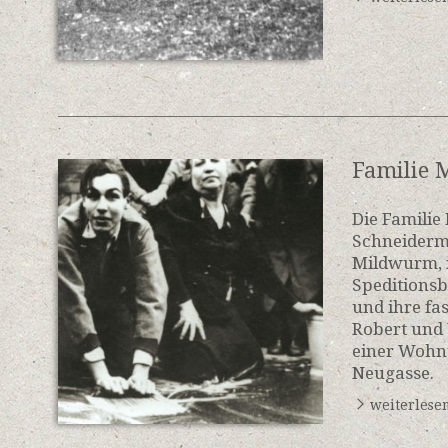
Familie
Die Familie
Schneiderme
Mildwurm, 
Speditions
und ihre fa
Robert und 
einer Wohn
Neugasse.
weiterlese