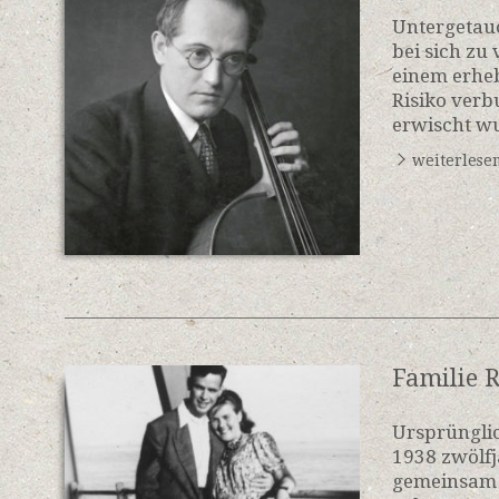
Untergetauc
bei sich zu
einem erhe
Risiko verb
erwischt w
weiterlese
Familie 
Ursprünglic
1938 zwölfj
gemeinsam m