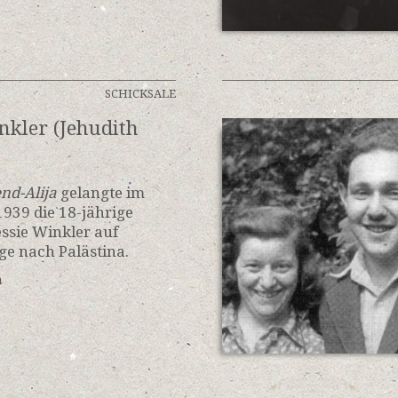
SCHICKSALE
nkler (Jehudith
nd-Alija
gelangte im
939 die 18-jährige
essie Winkler auf
e nach Palästina.
n