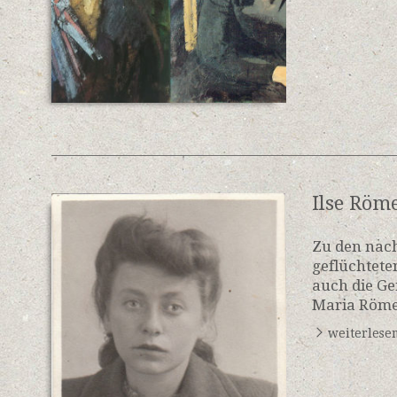
Ilse Röm
Zu den nac
geflüchtete
auch die Ge
Maria Römer
weiterlese