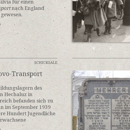
ilvia für einen
sport
nach England
 gewesen.
n
SCHICKSALE
ovo-Transport
ildungslagern des
en Hechaluz in
reich befanden sich zu
nn im September 1939
re Hundert Jugendliche
Erwachsene
n