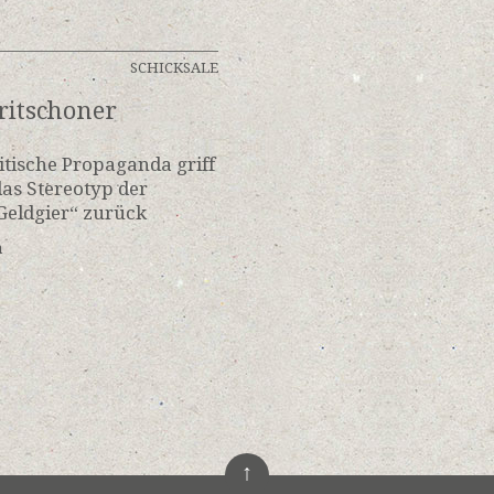
SCHICKSALE
ritschoner
itische Propaganda griff
das Stereotyp der
Geldgier“ zurück
n