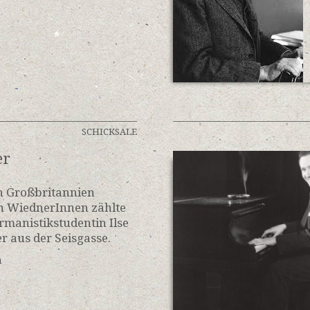
SCHICKSALE
er
h Großbritannien
n WiednerInnen zählte
rmanistikstudentin Ilse
 aus der Seisgasse.
n