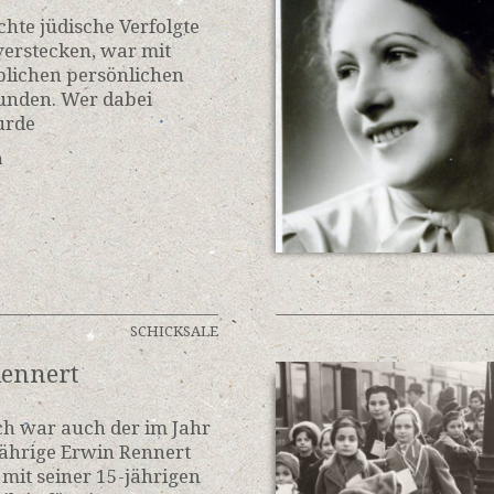
hte jüdische Verfolgte
 verstecken, war mit
blichen persönlichen
unden. Wer dabei
urde
n
SCHICKSALE
Rennert
h war auch der im Jahr
ährige Erwin Rennert
it seiner 15-jährigen