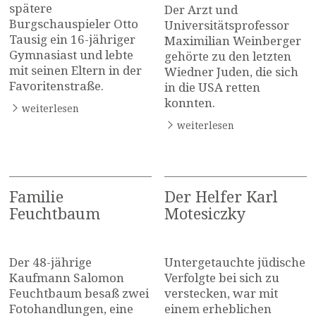
spätere
Der Arzt und
Burgschauspieler Otto
Universitätsprofessor
Tausig ein 16-jähriger
Maximilian Weinberger
Gymnasiast und lebte
gehörte zu den letzten
mit seinen Eltern in der
Wiedner Juden, die sich
Favoritenstraße.
in die USA retten
konnten.
weiterlesen
weiterlesen
Familie
Der Helfer Karl
Feuchtbaum
Motesiczky
Der 48-jährige
Untergetauchte jüdische
Kaufmann Salomon
Verfolgte bei sich zu
Feuchtbaum besaß zwei
verstecken, war mit
Fotohandlungen, eine
einem erheblichen