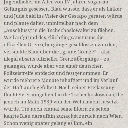
Jugendlicher im Alter von 17 Jahren sogar im
Gefängnis gesessen. Blau wusste, dass er als Linker
und Jude bald ins Visier der Gestapo geraten würde
und plante daher, unmittelbar nach dem
„Anschluss“ in die Tschechoslowakei zu fliehen.
Weil aufgrund des Flüchtlingsansturms die
offiziellen Grenzübergänge geschlossen wurden,
versuchte Blau über die „grüne Grenze“ – also
illegal abseits offizieller Grenzübergänge – zu
gelangen, wurde aber von einer deutschen
Polizeistreife entdeckt und festgenommen. Er
wurde mehrere Monate inhaftiert und im Verlauf
der Haft auch gefoltert. Nach seiner Freilassung
flüchtete er umgehend in die Tschechoslowakei, die
jedoch im März 1939 von der Wehrmacht besetzt
wurde. Um noch einmal seine Eltern zu sehen,
kehrte Blau daraufhin zunächst zurück nach Wien.
Schon wenig später gelang es ihm, ein